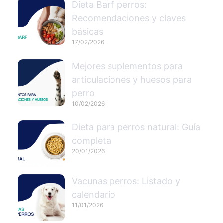
Dieta Barf perros:
Recomendaciones y claves
básicas
17/02/2026
Mejores suplementos para
articulaciones y huesos para
perro
10/02/2026
Dieta para perros natural: Guía
completa
20/01/2026
Vacunas perros: Listado y
calendario
11/01/2026