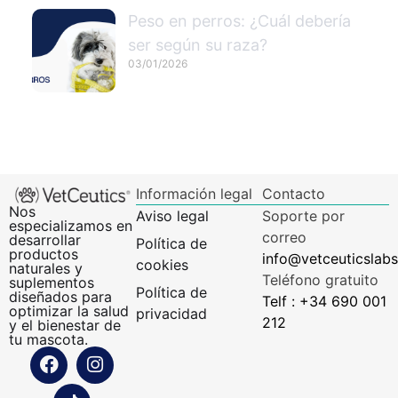
Peso en perros: ¿Cuál debería
ser según su raza?
03/01/2026
Información legal
Contacto
Nos
Aviso legal
Soporte por
especializamos en
correo
desarrollar
Política de
productos
info@vetceuticslab
cookies
naturales y
Teléfono gratuito
suplementos
Política de
diseñados para
Telf : +34 690 001
optimizar la salud
privacidad
212
y el bienestar de
tu mascota.